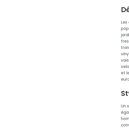
Dé
Les
popu
jard
fre
tra
viny
vais
velo
et 
eur
St
Un 
éga
hom
con