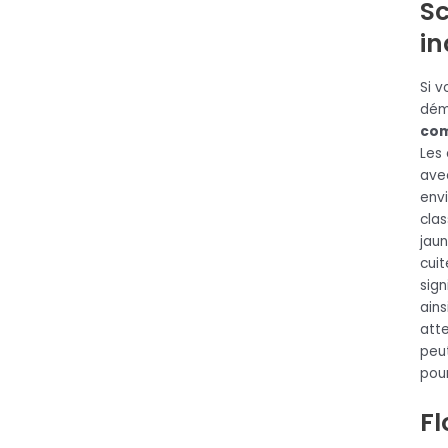
S
in
Si v
dém
com
Les
ave
env
clas
jau
cuit
sign
ains
atte
peut
pou
Fl