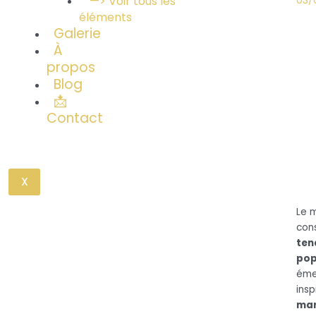
—> Voir tous les
03/
éléments
Galerie
À
propos
Blog
📩
Contact
X
Le m
con
ten
pop
éme
insp
mar