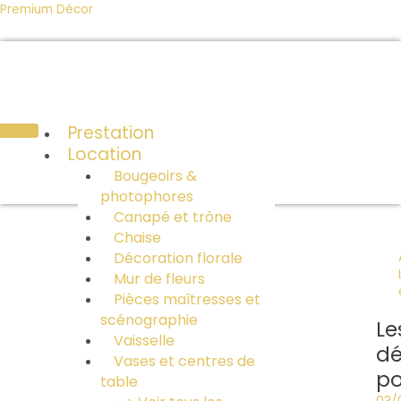
Aller
Nav
Premium Décor
au
des
contenu
arti
Prestation
Location
Bougeoirs &
photophores
Canapé et trône
Chaise
Décoration florale
Mur de fleurs
Pièces maîtresses et
scénographie
Le
Vaisselle
dé
Vases et centres de
po
table