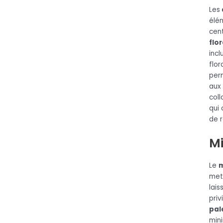
Les
élé
cent
flo
incl
flor
perm
aux 
coll
qui 
de r
Mi
Le
m
met
lais
priv
pal
mini