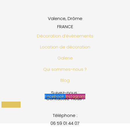
Valence, Drôme
FRANCE
Décoration d’évènements
Location de décoration
Galerie
Qui sommes-nous ?
Blog
Suivez-nous :
Facebook
Instagram
Contactez-nous :
Contact
Téléphone :
06 59 01 44 07